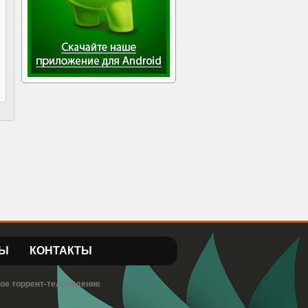
Ы
КОНТАКТЫ
вое торрент-телевидение