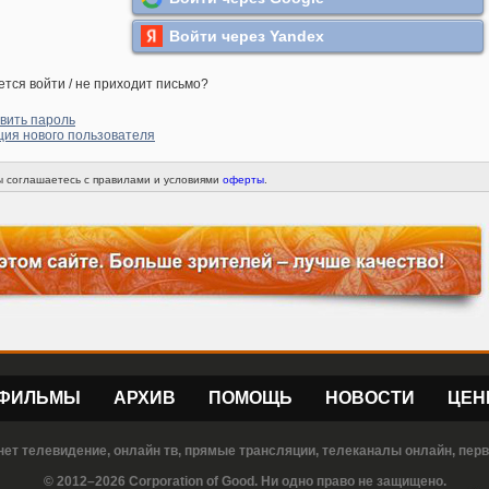
Войти через Yandex
ется войти / не приходит письмо?
вить пароль
ция нового пользователя
вы соглашаетесь с правилами и условиями
оферты
.
ФИЛЬМЫ
АРХИВ
ПОМОЩЬ
НОВОСТИ
ЦЕН
нет телевидение, онлайн тв, прямые трансляции, телеканалы онлайн, пер
© 2012–2026 Corporation of Good. Ни одно право не защищено.