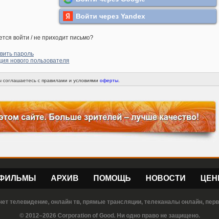
Войти через Yandex
ется войти / не приходит письмо?
вить пароль
ция нового пользователя
вы соглашаетесь с правилами и условиями
оферты
.
ФИЛЬМЫ
АРХИВ
ПОМОЩЬ
НОВОСТИ
ЦЕН
нет телевидение, онлайн тв, прямые трансляции, телеканалы онлайн, пер
© 2012–2026 Corporation of Good. Ни одно право не защищено.