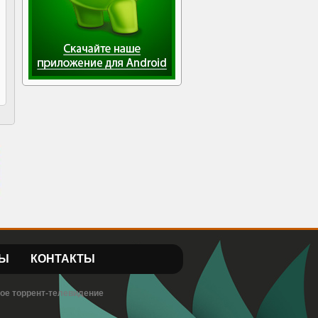
Ы
КОНТАКТЫ
вое торрент-телевидение