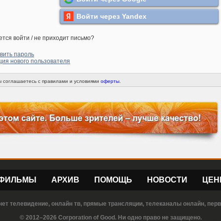
Войти через Yandex
ется войти / не приходит письмо?
вить пароль
ция нового пользователя
вы соглашаетесь с правилами и условиями
оферты
.
ФИЛЬМЫ
АРХИВ
ПОМОЩЬ
НОВОСТИ
ЦЕН
нет телевидение, онлайн тв, прямые трансляции, телеканалы онлайн, пер
© 2012–2026 Corporation of Good. Ни одно право не защищено.