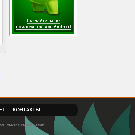
Ы
КОНТАКТЫ
вое торрент-телевидение