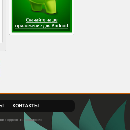
Ы
КОНТАКТЫ
вое торрент-телевидение