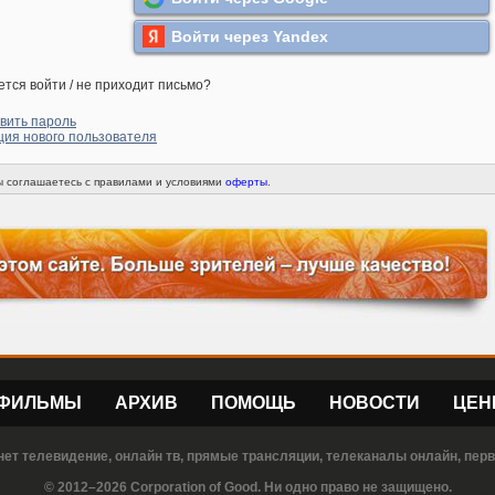
Войти через Yandex
ется войти / не приходит письмо?
вить пароль
ция нового пользователя
вы соглашаетесь с правилами и условиями
оферты
.
ФИЛЬМЫ
АРХИВ
ПОМОЩЬ
НОВОСТИ
ЦЕН
нет телевидение, онлайн тв, прямые трансляции, телеканалы онлайн, пер
© 2012–2026 Corporation of Good. Ни одно право не защищено.