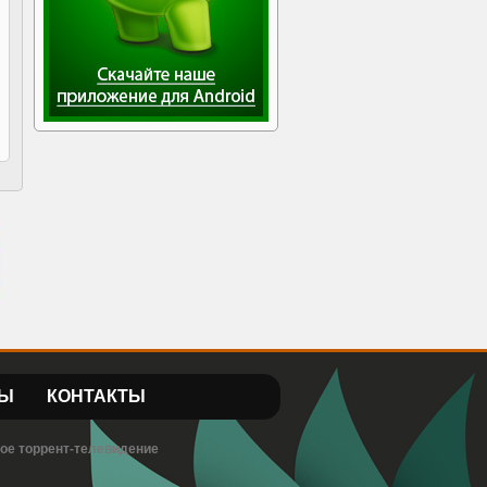
Ы
КОНТАКТЫ
вое торрент-телевидение