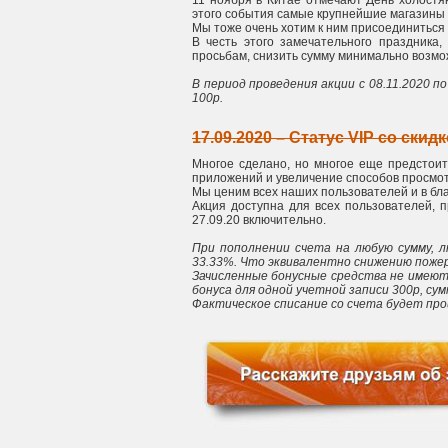
11 ноября в Китае отмечают День холостя
этого события самые крупнейшие магазины 
Мы тоже очень хотим к ним присоединиться 
В честь этого замечательного праздника
просьбам, снизить сумму минимально возмо
В период проведения акции с 08.11.2020 п
100р.
17.09.2020 – Статус VIP со скидк
Многое сделано, но многое еще предстоит
приложений и увеличение способов просмот
Мы ценим всех наших пользователей и в бла
Акция доступна для всех пользователей, 
27.09.20 включительно.
При пополнении счета на любую сумму, 
33.33%. Что эквивалентно снижению пожерт
Зачисленные бонусные средства не имеют
бонуса для одной учетной записи 300р, су
Фактическое списание со счета будет про