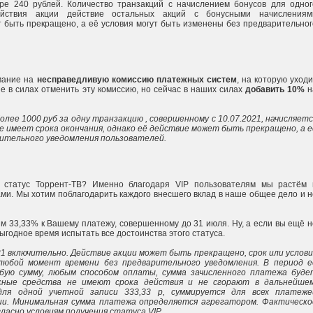
ере 240 рублей. Количество транзакций с начислением бонусов для одног
ействия акции действие остальных акций с бонусными начислениям
 быть прекращено, а её условия могут быть изменены без предварительног
мание на
несправедливую комиссию платежных систем
, на которую уходи
 в силах отменить эту комиссию, но сейчас в наших силах
добавить 10%
н
олее 1000 руб за одну транзакцию , совершенному с 10.07.2021, начисляетс
не имеет срока окончания, однако её действие может быть прекращено, а е
рительного уведомления пользователей.
 статус Торрент-ТВ? Именно благодаря VIP пользователям мы растём 
и. Мы хотим поблагодарить каждого внесшего вклад в наше общее дело и н
м 33,33% к Вашему платежу, совершенному до 31 июля. Ну, а если вы ещё н
ыгодное время испытать все достоинства этого статуса.
021 включительно. Действие акции может быть прекращено, срок или услови
любой момент времени без предварительного уведомления. В период е
бую сумму, любым способом оплаты, сумма зачисленного платежа буде
усные средства не имеют срока действия и не сгорают в дальнейшем
для одной учетной записи 333,33 р, суммируется для всех платеже
ции. Минимальная сумма платежа определяется агрегатором. Фактическо
ласно условиям получения статуса VIP.