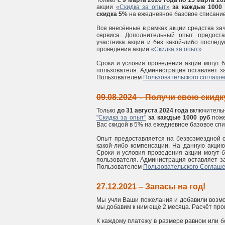
Только
с 9 марта 2026 года по 15 марта 20
акции
«Скидка за опыт»
за каждые 1000
скидка 5%
на ежедневное базовое списание,
Все внесённые в рамках акции средства за
сервиса. Дополнительный опыт предоста
участника акции и без какой-либо после
проведения акции
«Скидка за опыт»
.
Сроки и условия проведения акции могут
пользователя. Администрация оставляет з
Пользователем
Пользовательского соглаше
09.08.2024 – Получи свою скидк
Только
до 31 августа 2024 года
включительн
"Скидка за опыт"
за каждые 1000 руб
поже
Вас скидой в 5% на ежедневное базовое спи
Опыт предоставляется на безвозмездной о
какой-либо компенсации. На данную акци
Сроки и условия проведения акции могут
пользователя. Администрация оставляет з
Пользователем
Пользовательского Соглаш
27.12.2021 – Запасы на год!
Мы учли Ваши пожелания и добавили возмож
мы добавим к ним ещё 2 месяца. Расчёт про
К каждому платежу в размере равном или бо