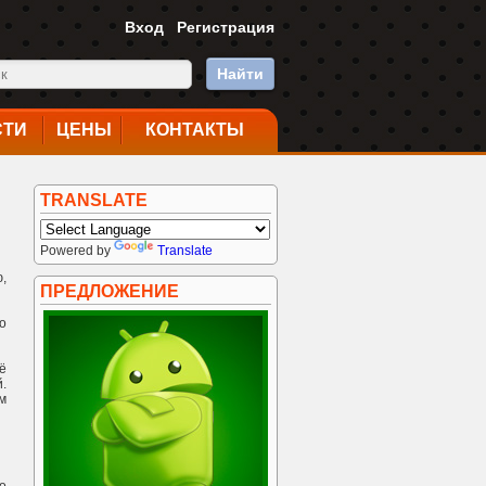
Вход
Регистрация
Найти
СТИ
ЦЕНЫ
КОНТАКТЫ
TRANSLATE
Powered by
Translate
,
ПРЕДЛОЖЕНИЕ
о
ё
.
м