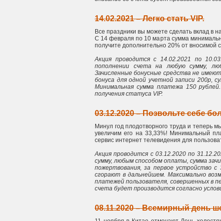
14.02.2021 – Легко стать VIP.
Все праздники вы можете сделать вклад в н
С 14 февраля по 10 марта сумма минимально
получите дополнительно 20% от вносимой с
Акция проводится с 14.02.2021 по 10.0
пополнении счета на любую сумму, лю
Зачисленные бонусные средства не имеют
бонуса для одной учетной записи 200р, с
Минимальная сумма платежа 150 рублей.
получения статуса VIP.
03.12.2020 – Позвольте себе бо
Минул год плодотворного труда и теперь м
увеличим его на 33,33%! Минимальный пла
сервис интернет телевидения для пользова
Акция проводится с 03.12.2020 по 31.12.
сумму, любым способом оплаты, сумма зач
пожертвования, за первое устройство с 
сгорают в дальнейшем. Максимально возм
платежей пользователя, совершенных в пе
счета будет производится согласно услови
08.11.2020 – Всемирный день шо