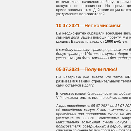
включительно, начисляется бонус в разм
аккаунта не ограничено. На время д
приостанавливается. Действие акции может
уведомления пользователей.
10.07.2021 – Нет комиссиям!
Вы неоднократно обращали всеобщее вни
львиная доля Вашей помощи проекту. Мы не
каждому Вашему платежу
от 1000 рублей
.
К каждому платежу в размере равном или б
бонус в размере 10% от его суммы. Акция 
условия могут быть изменены без предва
05.07.2021 – Получи плюс!
Вы наверняка уже знаете что такое VIP
развиваемся такими стремительными темпам
сами остаемся в долгу.
В качестве нашей благодарности мы добави
VIP пользователь, то именно сейчас самое в
Акция проводится с 05.07.2021 по 31.07.2
её проведения могут быть изменены в 
проведения при пополнении счета на лю
увеличена на 33.33%. Зачисленные бон
Максимально возможная сумма бонуса 
пользователя, совершенных в период ак
списание со счета будет производится сог