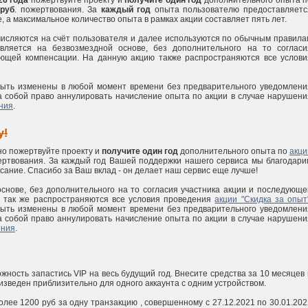
26 года
пожертвуйте проекту и
получите один год
дополнительного опыта п
 руб
. пожертвования. За
каждый год
опыта пользователю предоставляетс
 а максимальное количество опыта в рамках акции составляет пять лет.
числяются на счёт пользователя и далее используются по обычным правила
вляется на безвозмездной основе, без дополнительного на то согласи
дующей компенсации. На данную акцию также распространяются все услови
 быть изменены в любой момент времени без предварительного уведомлени
а собой право аннулировать начисление опыта по акции в случае нарушени
ния
.
у!
о пожертвуйте проекту и
получите один год
дополнительного опыта по
акци
ртвования. За каждый год Вашей поддержки нашего сервиса мы благодари
сание. Спасибо за Ваш вклад - он делает наш сервис еще лучше!
снове, без дополнительного на то согласия участника акции и последующе
ю так же распространяются все условия проведения
акции "Скидка за опыт
 быть изменены в любой момент времени без предварительного уведомлени
а собой право аннулировать начисление опыта по акции в случае нарушени
ения
.
ность запастись VIP на весь будущий год. Внесите средства за 10 месяцев 
изведен приблизительно для одного аккаунта с одним устройством.
лее 1200 руб за одну транзакцию , совершенному с 27.12.2021 по 30.01.202