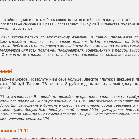
аше общее дело и стать VIP пользователем на особо выгодных условиях!
го платежа снижена в 2 раза и составляет 150 рублей. В качестве подарка в
уммы на свой счёт.
3.2021 включительно по московскому времени. В период проведения пр
бым способом оплаты, зачисленный платеж будет увеличена на 20%
 срока действия и не сгорают в дальнейшем. Максимально возможная сумм
уммируется для всех платежей пользователя, совершенных в период акции
 Фактическое списание со счета будет производится согласно условия
льше!
ы можем многое. Позвольте и вы себе больше. Внесите платеж в декабре и м
теж 100 руб. Торрент-ТВ всего за 2 рубля в день теперь самый доступны
телей.
2020 включительно. В период ее проведения при пополнении счета на любу
исленного платежа будет увеличена на 33.33%. Что эквивалентно снижени
3р до 2р. Зачисленные бонусные средства не имеют срока действия и н
ожная сумма бонуса для одной учетной записи 300р, суммируется для все
риод акции. Минимальная сумма платежа 100 руб. Фактическое списание с
ям получения статуса VIP.
пинга 11.11.