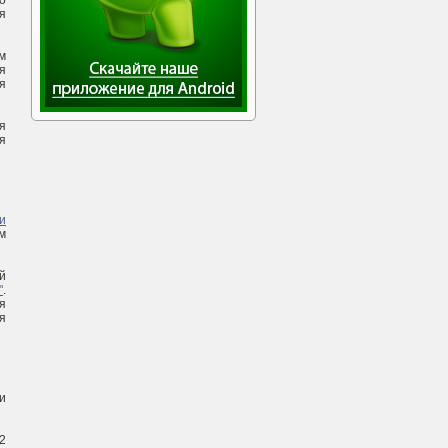
о
я
м
я
я
я
я
и
м
й
"
.
я
я
и
2