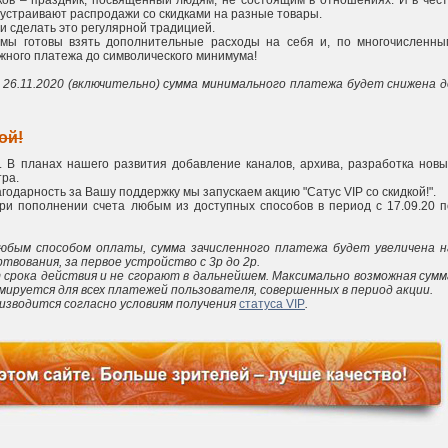
ков – праздник, посвящённый людям, не состоящим в отношениях. И в чест
устраивают распродажи со скидками на разные товары.
и сделать это регулярной традицией.
, мы готовы взять дополнительные расходы на себя и, по многочисленны
жного платежа до символического минимума!
о 26.11.2020 (включительно) сумма минимального платежа будет снижена д
ой!
. В планах нашего развития добавление каналов, архива, разработка новы
ра.
годарность за Вашу поддержку мы запускаем акцию "Сатус VIP со скидкой!".
при пополнении счета любым из доступных способов в период с 17.09.20 п
любым способом оплаты, сумма зачисленного платежа будет увеличена н
вования, за первое устройство с 3р до 2р.
 срока действия и не сгорают в дальнейшем. Максимально возможная сумм
ммируется для всех платежей пользователя, совершенных в период акции.
изводится согласно условиям получения
статуса VIP
.