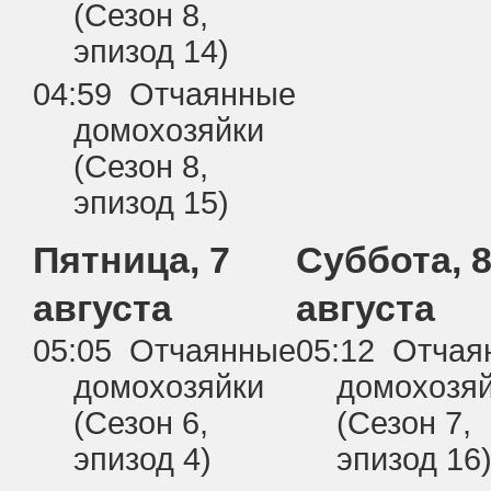
(Сезон 8,
эпизод 14)
04:59 Отчаянные
домохозяйки
(Сезон 8,
эпизод 15)
Пятница, 7
Суббота, 
августа
августа
05:05 Отчаянные
05:12 Отчая
домохозяйки
домохозя
(Сезон 6,
(Сезон 7,
эпизод 4)
эпизод 16