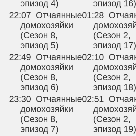
эпизод 4)
эпизод 16
22:07 Отчаянные
01:28 Отчая
домохозяйки
домохозя
(Сезон 8,
(Сезон 2,
эпизод 5)
эпизод 17
22:49 Отчаянные
02:10 Отчая
домохозяйки
домохозя
(Сезон 8,
(Сезон 2,
эпизод 6)
эпизод 18
23:30 Отчаянные
02:51 Отчая
домохозяйки
домохозя
(Сезон 8,
(Сезон 2,
эпизод 7)
эпизод 19