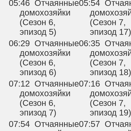
05:46 Отчаянные
05:54 Отчая
домохозяйки
домохозя
(Сезон 6,
(Сезон 7,
эпизод 5)
эпизод 17
06:29 Отчаянные
06:35 Отчая
домохозяйки
домохозя
(Сезон 6,
(Сезон 7,
эпизод 6)
эпизод 18
07:12 Отчаянные
07:16 Отчая
домохозяйки
домохозя
(Сезон 6,
(Сезон 7,
эпизод 7)
эпизод 19
07:54 Отчаянные
07:57 Отчая