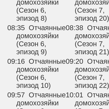
домохозяйки
домохозя
(Сезон 6,
(Сезон 7,
эпизод 8)
эпизод 20
08:35 Отчаянные
08:38 Отчая
домохозяйки
домохозя
(Сезон 6,
(Сезон 7,
эпизод 9)
эпизод 21
09:16 Отчаянные
09:20 Отчая
домохозяйки
домохозя
(Сезон 6,
(Сезон 7,
эпизод 10)
эпизод 22
09:57 Отчаянные
10:01 Отчая
домохозяйки
домохозя