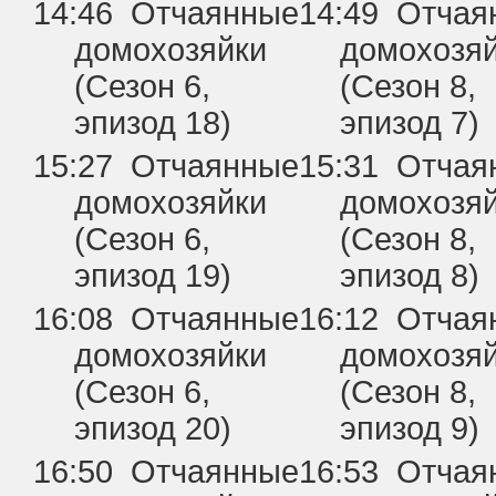
14:46 Отчаянные
14:49 Отчая
домохозяйки
домохозя
(Сезон 6,
(Сезон 8,
эпизод 18)
эпизод 7)
15:27 Отчаянные
15:31 Отчая
домохозяйки
домохозя
(Сезон 6,
(Сезон 8,
эпизод 19)
эпизод 8)
16:08 Отчаянные
16:12 Отчая
домохозяйки
домохозя
(Сезон 6,
(Сезон 8,
эпизод 20)
эпизод 9)
16:50 Отчаянные
16:53 Отчая