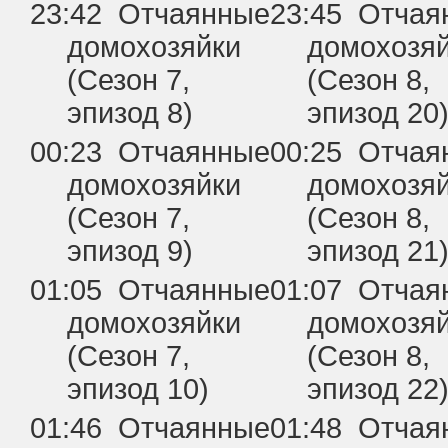
23:42 Отчаянные
23:45 Отчая
домохозяйки
домохозя
(Сезон 7,
(Сезон 8,
эпизод 8)
эпизод 20
00:23 Отчаянные
00:25 Отчая
домохозяйки
домохозя
(Сезон 7,
(Сезон 8,
эпизод 9)
эпизод 21
01:05 Отчаянные
01:07 Отчая
домохозяйки
домохозя
(Сезон 7,
(Сезон 8,
эпизод 10)
эпизод 22
01:46 Отчаянные
01:48 Отчая