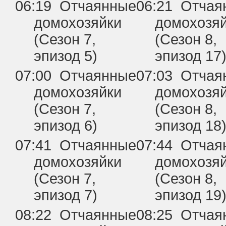
06:19 Отчаянные
06:21 Отчая
домохозяйки
домохозя
(Сезон 7,
(Сезон 8,
эпизод 5)
эпизод 17
07:00 Отчаянные
07:03 Отчая
домохозяйки
домохозя
(Сезон 7,
(Сезон 8,
эпизод 6)
эпизод 18
07:41 Отчаянные
07:44 Отчая
домохозяйки
домохозя
(Сезон 7,
(Сезон 8,
эпизод 7)
эпизод 19
08:22 Отчаянные
08:25 Отчая