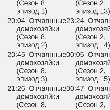
(Сезон 8,
(Сезон 2,
эпизод 1)
эпизод 13
20:04 Отчаянные
23:24 Отчая
домохозяйки
домохозя
(Сезон 8,
(Сезон 2,
эпизод 2)
эпизод 14
20:45 Отчаянные
00:05 Отчая
домохозяйки
домохозя
(Сезон 8,
(Сезон 2,
эпизод 3)
эпизод 15
21:26 Отчаянные
00:47 Отчая
домохозяйки
домохозя
(Сезон 8,
(Сезон 2,