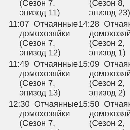
(Сезон 7,
(Сезон 8,
эпизод 11)
эпизод 23
11:07 Отчаянные
14:28 Отчая
домохозяйки
домохозя
(Сезон 7,
(Сезон 2,
эпизод 12)
эпизод 1)
11:49 Отчаянные
15:09 Отчая
домохозяйки
домохозя
(Сезон 7,
(Сезон 2,
эпизод 13)
эпизод 2)
12:30 Отчаянные
15:50 Отчая
домохозяйки
домохозя
(Сезон 7,
(Сезон 2,