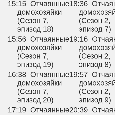
15:15 Отчаянные
18:36 Отчая
домохозяйки
домохозя
(Сезон 7,
(Сезон 2,
эпизод 18)
эпизод 7)
15:56 Отчаянные
19:16 Отчая
домохозяйки
домохозя
(Сезон 7,
(Сезон 2,
эпизод 19)
эпизод 8)
16:38 Отчаянные
19:57 Отчая
домохозяйки
домохозя
(Сезон 7,
(Сезон 2,
эпизод 20)
эпизод 9)
17:19 Отчаянные
20:39 Отчая